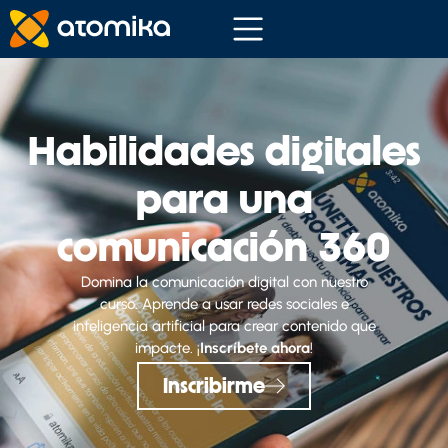
Habilidades digitales
para una
comunicación 360
Domina la comunicación digital con nuestro
curso. Aprende a usar redes sociales e
inteligencia artificial para crear contenido que
impacte. ¡
Inscríbete ahora
!
Inscribirme